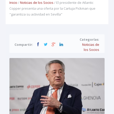
Inicio
/
Noticias de los Socios
/ El presidente de Atlantic
Copper presenta una oferta por la Cartuja Pickman que
"garantiza su actividad en Sevilla"
Categorías
:
Compartir:
Noticias de
los Socios