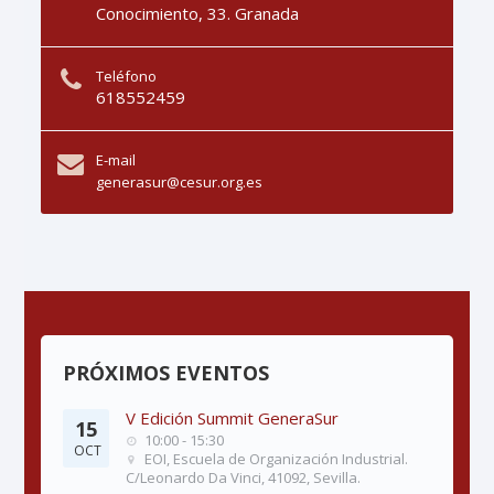
Conocimiento, 33. Granada
Teléfono
618552459
E-mail
generasur@cesur.org.es
PRÓXIMOS EVENTOS
V Edición Summit GeneraSur
15
10:00 - 15:30
OCT
EOI, Escuela de Organización Industrial.
C/Leonardo Da Vinci, 41092, Sevilla.