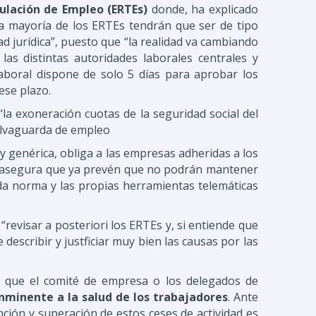
lación de Empleo (ERTEs)
donde, ha explicado
la mayoría de los ERTEs tendrán que ser de tipo
ad jurídica”, puesto que “la realidad va cambiando
 las distintas autoridades laborales centrales y
aboral dispone de solo 5 días para aprobar los
ese plazo.
a exoneración cuotas de la seguridad social del
salvaguarda de empleo
 genérica, obliga a las empresas adheridas a los
ez asegura que ya prevén que no podrán mantener
da norma y las propias herramientas telemáticas
revisar a posteriori los ERTEs y, si entiende que
escribir y justficiar muy bien las causas por las
ue que el comité de empresa o los delegados de
inminente a la salud de los trabajadores
. Ante
nción y superación de estos ceses de actividad es