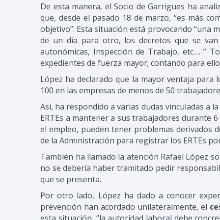
De esta manera, el Socio de Garrigues ha anali
que, desde el pasado 18 de marzo, “es más comp
objetivo”. Esta situación está provocando “una mi
de un día para otro, los decretos que se van co
autonómicas, Inspección de Trabajo, etc…. ” T
expedientes de fuerza mayor; contando para ell
López ha declarado que la mayor ventaja para l
100 en las empresas de menos de 50 trabajadores
Así, ha respondido a varias dudas vinculadas a l
ERTEs a mantener a sus trabajadores durante 6 
el empleo, pueden tener problemas derivados de
de la Administración para registrar los ERTEs po
También ha llamado la atención Rafael López sobr
no se debería haber tramitado pedir responsabili
que se presenta.
Por otro lado, López ha dado a conocer experi
prevención han acordado unilateralmente, el
ce
esta situación, “la autoridad laboral debe concr