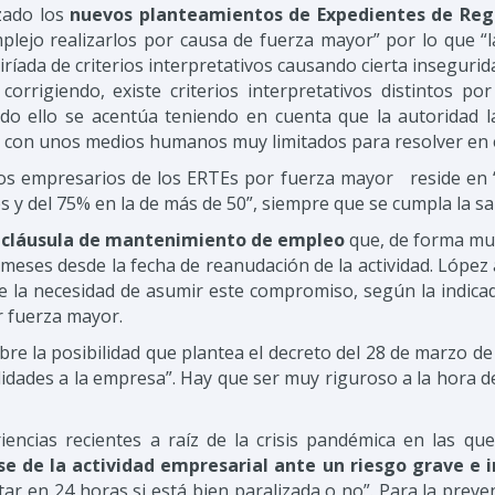
zado los
nuevos planteamientos de Expedientes de Regu
lejo realizarlos por causa de fuerza mayor” por lo que “
ríada de criterios interpretativos causando cierta insegurid
rrigiendo, existe criterios interpretativos distintos por
odo ello se acentúa teniendo en cuenta que la autoridad l
o con unos medios humanos muy limitados para resolver en 
os empresarios de los ERTEs por fuerza mayor reside en “l
 y del 75% en la de más de 50”, siempre que se cumpla la 
a
cláusula de mantenimiento de empleo
que, de forma muy
meses desde la fecha de reanudación de la actividad. Lóp
 la necesidad de asumir este compromiso, según la indica
r fuerza mayor.
e la posibilidad que plantea el decreto del 28 de marzo de “
dades a la empresa”. Hay que ser muy riguroso a la hora de d
encias recientes a raíz de la crisis pandémica en las q
se de la actividad empresarial ante un riesgo grave e 
etar en 24 horas si está bien paralizada o no”. Para la preve