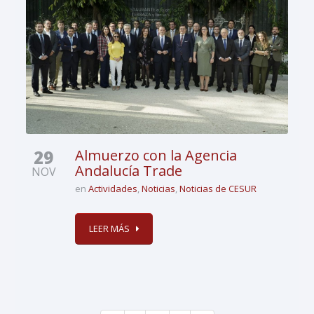
29
Almuerzo con la Agencia
Andalucía Trade
NOV
en
Actividades
,
Noticias
,
Noticias de CESUR
LEER MÁS