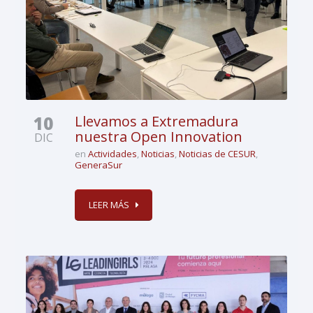
10
Llevamos a Extremadura
nuestra Open Innovation
DIC
en
Actividades
,
Noticias
,
Noticias de CESUR
,
GeneraSur
LEER MÁS