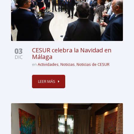
03
CESUR celebra la Navidad en
Málaga
DIC
en
Actividades
,
Noticias
,
Noticias de CESUR
LEER MÁS