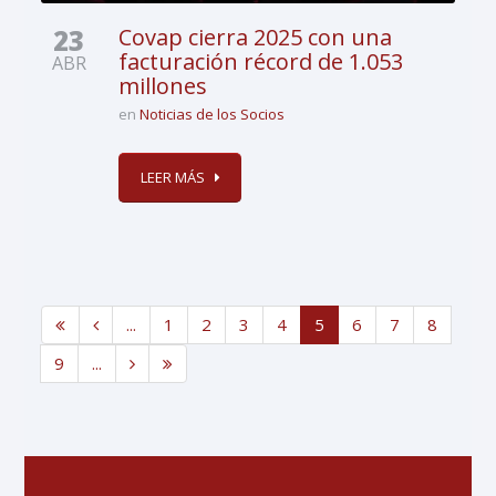
23
Covap cierra 2025 con una
facturación récord de 1.053
ABR
millones
en
Noticias de los Socios
LEER MÁS
...
1
2
3
4
5
6
7
8
9
...