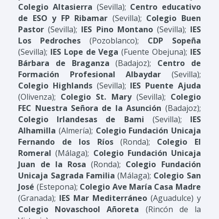
Colegio Altasierra
(Sevilla);
Centro educativo
de ESO y FP Ribamar
(Sevilla);
Colegio Buen
Pastor
(Sevilla);
IES Pino Montano
(Sevilla);
IES
Los Pedroches
(Pozoblanco);
CDP Sopeña
(Sevilla);
IES Lope de Vega
(Fuente Obejuna);
IES
Bárbara de Braganza
(Badajoz);
Centro de
Formación Profesional Albaydar
(Sevilla);
Colegio Highlands
(Sevilla);
IES Puente Ajuda
(Olivenza);
Colegio St. Mary
(Sevilla);
Colegio
FEC Nuestra Señora de la Asunción
(Badajoz);
Colegio Irlandesas de Bami
(Sevilla);
IES
Alhamilla
(Almería);
Colegio Fundación Unicaja
Fernando de los Ríos
(Ronda);
Colegio El
Romeral
(Málaga);
Colegio Fundación Unicaja
Juan de la Rosa
(Ronda);
Colegio Fundación
Unicaja Sagrada Familia
(Málaga);
Colegio San
José
(Estepona);
Colegio Ave María Casa Madre
(Granada);
IES Mar Mediterráneo
(Aguadulce) y
Colegio Novaschool Añoreta
(Rincón de la