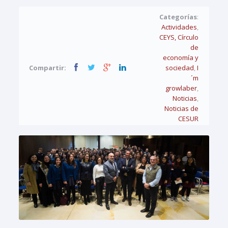
Categorías
:
Actividades
,
CEYS, Círculo
de
economía y
Compartir:
sociedad
,
I
´m
growlaber
,
Noticias
,
Noticias de
CESUR