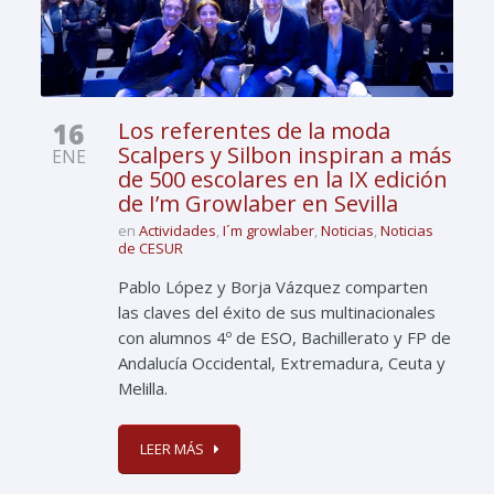
16
Los referentes de la moda
Scalpers y Silbon inspiran a más
ENE
de 500 escolares en la IX edición
de I’m Growlaber en Sevilla
en
Actividades
,
I´m growlaber
,
Noticias
,
Noticias
de CESUR
Pablo López y Borja Vázquez comparten
las claves del éxito de sus multinacionales
con alumnos 4º de ESO, Bachillerato y FP de
Andalucía Occidental, Extremadura, Ceuta y
Melilla.
LEER MÁS