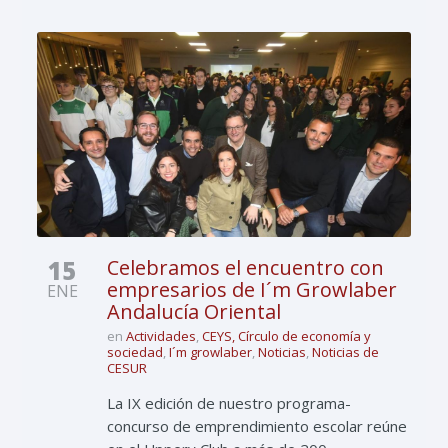
15
Celebramos el encuentro con
empresarios de I´m Growlaber
ENE
Andalucía Oriental
en
Actividades
,
CEYS, Círculo de economía y
sociedad
,
I´m growlaber
,
Noticias
,
Noticias de
CESUR
La IX edición de nuestro programa-
concurso de emprendimiento escolar reúne