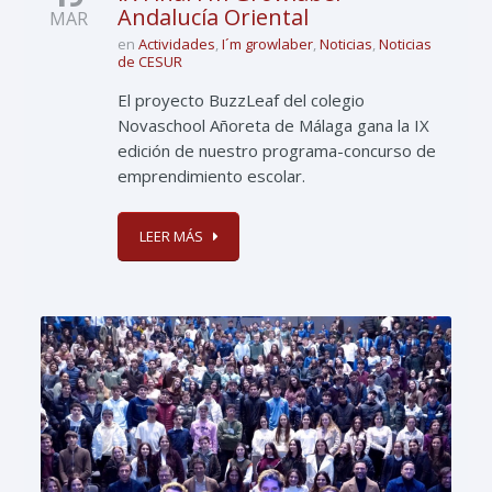
Andalucía Oriental
MAR
en
Actividades
,
I´m growlaber
,
Noticias
,
Noticias
de CESUR
El proyecto BuzzLeaf del colegio
Novaschool Añoreta de Málaga gana la IX
edición de nuestro programa-concurso de
emprendimiento escolar.
LEER MÁS