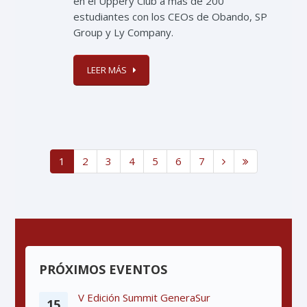
en el Uppery Club a más de 200
estudiantes con los CEOs de Obando, SP
Group y Ly Company.
LEER MÁS
1
2
3
4
5
6
7
PRÓXIMOS EVENTOS
V Edición Summit GeneraSur
15