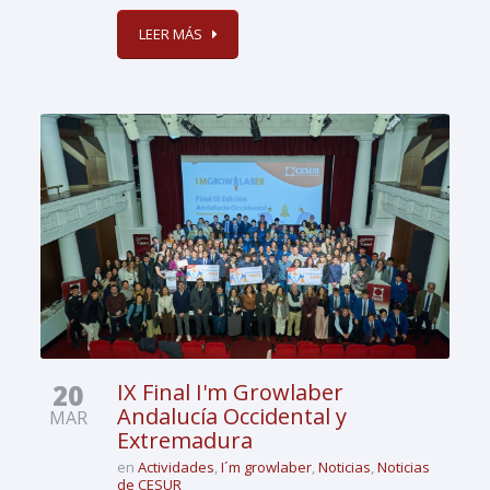
LEER MÁS
20
IX Final I'm Growlaber
Andalucía Occidental y
MAR
Extremadura
en
Actividades
,
I´m growlaber
,
Noticias
,
Noticias
de CESUR